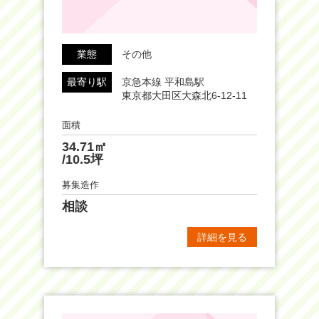
業態
その他
最寄り駅
京急本線 平和島駅
東京都大田区大森北6-12-11
面積
34.71㎡
/10.5坪
募集造作
相談
詳細を見る