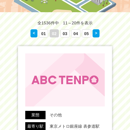
全1536件中 11～20件を表示
<
>
01
02
03
04
05
業態
その他
最寄り駅
東京メトロ銀座線 表参道駅