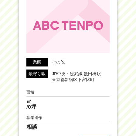
業態
その他
最寄り駅
JR中央・総武線 飯田橋駅
東京都新宿区下宮比町
面積
㎡
/0坪
募集造作
相談